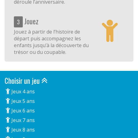
déroule l’anniversaire.
Jouez
3
Jouez à partir de l’histoire de
départ puis accompagnez les
enfants jusqu’à la découverte du
trésor ou du coupable.
Choisir un jeu
Jeux 4 ans
Jeux 5 ans
Jeux 6 ans
Jeux 7 ans
Jeux 8 ans