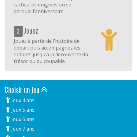
cachez les énigmes où se
déroule l’anniversaire.
Jouez
3
Jouez à partir de l’histoire de
départ puis accompagnez les
enfants jusqu’à la découverte du
trésor ou du coupable.
Choisir un jeu
Jeux 4 ans
Jeux 5 ans
Jeux 6 ans
Jeux 7 ans